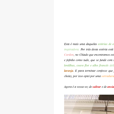
Esta é mais uma daquelas
estórias
de e
inspiradora.
Por trás desta estória est
Cordon
, no Chiado que encontramos est
e fofinho como tudo, que se funde com
lentilhas, couve flor e alho francês
del
laranja
. E para terminar confesso que 
cheia), por isso optei por uma
serradura 
Agora é a vossa vez de
salivar
e de
ansia