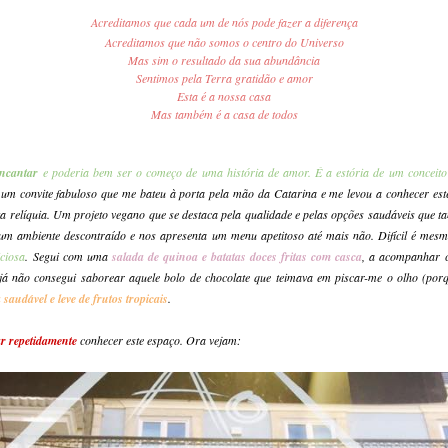
Acreditamos que cada um de nós pode fazer a diferença
Acreditamos que não somos o centro do Universo
Mas sim o resultado da sua abundância
Sentimos pela Terra gratidão e amor
Esta é a nossa casa
Mas também é a casa de todos
ncantar
e poderia bem ser o começo de
uma história de amor. É a estória de um conceit
á um convite fabuloso que me bateu à porta pela mão da Catarina e me levou a conhecer es
a relíquia. Um projeto vegano que se destaca pela qualidade e pelas opções saudáveis que 
 um ambiente descontraído e nos apresenta um menu apetitoso até mais não. Difícil é me
iciosa
. Segui com uma
salada de quinoa e batatas doces fritas com casc
a
, a acompanhar 
já não consegui saborear aquele bolo de chocolate que teimava em piscar-me o olho (porqu
saudável e leve de frutos tropicais
.
r repetidamente
conhecer este espaço. Ora vejam: