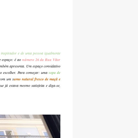
o inspirador e de uma pessoa igualmente
te espaço: é ao
número 26 da Rua Vítor
também apresenta. Um espaço convidativo
smo escolher. Para começar: uma
sopa de
com um s
umo natural fresco de maçã e
e já estava mesmo satisfeita e diga-se,