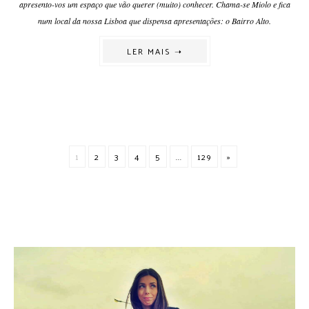
apresento-vos um espaço que vão querer (muito) conhecer. Chama-se Miolo e fica
num local da nossa Lisboa que dispensa apresentações: o Bairro Alto.
LER MAIS ➝
1
2
3
4
5
...
129
»