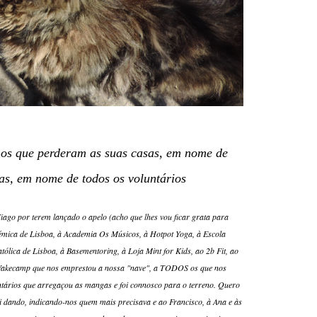
os que perderam as suas casas, em nome de
das, em nome de todos os voluntários
ago por terem lançado o apelo (acho que lhes vou ficar grata para
émica de Lisboa, à Academia Os Músicos, à Hotpot Yoga, à Escola
lica de Lisboa, à Basementoring, à Loja Mint for Kids, ao 2b Fit, ao
 Wakecamp que nos emprestou a nossa "nave", a TODOS os que nos
ntários que arregaçou as mangas e foi connosco para o terreno. Quero
i dando, indicando-nos quem mais precisava e ao Francisco, à Ana e às