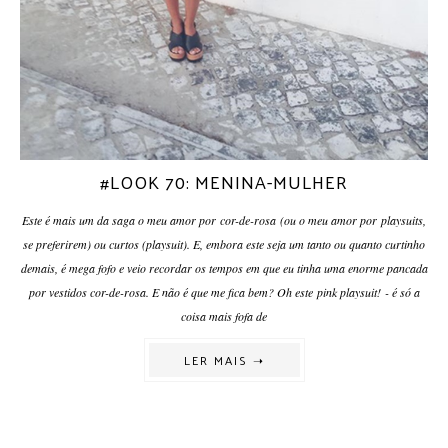
#LOOK 70: MENINA-MULHER
Este é mais um da saga o meu amor por cor-de-rosa (ou o meu amor por playsuits,
se preferirem) ou curtos (playsuit). E, embora este seja um tanto ou quanto curtinho
demais, é mega fofo e veio recordar os tempos em que eu tinha uma enorme pancada
por vestidos cor-de-rosa. E não é que me fica bem? Oh este pink playsuit! - é só a
coisa mais fofa de
LER MAIS ➝