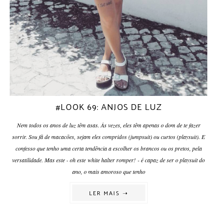
#LOOK 69: ANJOS DE LUZ
Nem todos os anos de luz têm asas. Às vezes, eles têm apenas o dom de te fazer
sorrir. Sou fã de macacões, sejam eles compridos (jumpsuit) ou curtos (playsuit). E
confesso que tenho uma certa tendência a escolher os brancos ou os pretos, pela
versatilidade. Mas este - oh este white halter romper! - é capaz de ser o playsuit do
ano, o mais amoroso que tenho
LER MAIS ➝