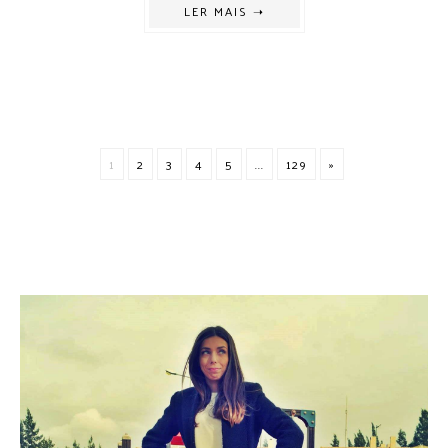
LER MAIS ➝
1
2
3
4
5
...
129
»