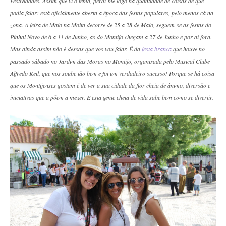
Festividades. Assim que vi o tema, perdi-me logo na quantidade de coisas de que
podia falar: está oficialmente aberta a época das festas populares, pelo menos cá na
zona. A feira de Maio na Moita decorre de 25 a 28 de Maio, seguem-se as festas do
Pinhal Novo de 6 a 11 de Junho, as do Montijo chegam a 27 de Junho e por aí fora.
Mas ainda assim não é dessas que vos vou falar. É da
festa branca
que houve no
passado sábado no Jardim das Moras no Montijo, organizada pelo Musical Clube
Alfredo Keil, que nos soube tão bem e foi um verdadeiro sucesso! Porque se há coisa
que os Montijenses gostam é de ver a sua cidade da flor cheia de ânimo, diversão e
iniciativas que a põem a mexer. E esta gente cheia de vida sabe bem como se divertir.