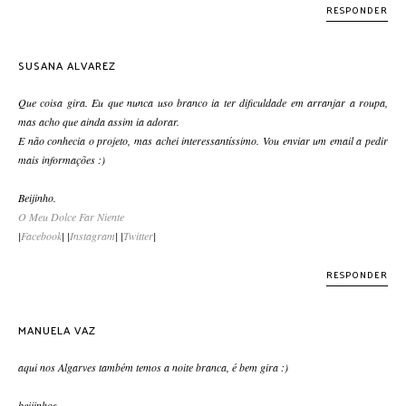
RESPONDER
SUSANA ALVAREZ
Que coisa gira. Eu que nunca uso branco ia ter dificuldade em arranjar a roupa,
mas acho que ainda assim ia adorar.
E não conhecia o projeto, mas achei interessantíssimo. Vou enviar um email a pedir
mais informações :)
Beijinho.
O Meu Dolce Far Niente
|
Facebook
| |
Instagram
| |
Twitter
|
RESPONDER
MANUELA VAZ
aqui nos Algarves também temos a noite branca, é bem gira :)
beijinhos