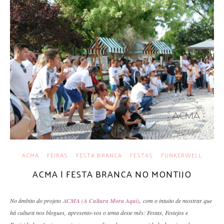
ACMA
FEIRAS
FESTA BRANCA
FESTAS
FUNKERWELL
ACMA | FESTA BRANCA NO MONTIJO
No âmbito do projeto
ACMA (A Cultura Mora Aqui)
,
c
om o intuito de mostrar que
há cultura nos blogues, apresento-vos o tema deste mês: Festas, Festejos e