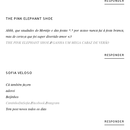
RESPONDER
THE PINK ELEPHANT SHOE
Ahhh, que saudades do Montijo e das festas *.* por acaso nunca fui à festa branca,
mas de certeza que foi super divertido amor <3
THE PINK ELEPHANT SHOE
//
GANHA UM MEGA CABAZ DE VERÃO
RESPONDER
SOFIA VELOSO
Cá também fazem
adorei
Beijinhos
CantinhoDaSofia
/
Facebook
/
Intagram
Tem post novos todos os dias
RESPONDER