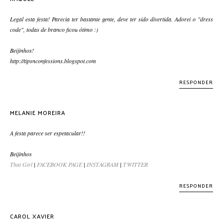
Legal esta festa! Parecia ter bastante gente, deve ter sido divertida. Adorei o "dress
code", todas de branco ficou ótimo :)
Beijinhos!
http://tipsnconfessions.blogspot.com
RESPONDER
MELANIE MOREIRA
A festa parece ser espetacular!!
Beijinhos
That Girl
|
FACEBOOK PAGE
|
INSTAGRAM
|
TWITTER
RESPONDER
CAROL XAVIER