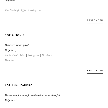
The Midnight Effect
/
Instagram
RESPONDER
SOFIA MONIZ
Deve ser tãaao giro!
Beijinhos,
An Aesthetic Alien
|
Instagram
|
Facebook
Youtube
RESPONDER
ADRIANA LEANDRO
Parece que foi uma festa divertida. Adorei as fotos.
Beijinhos!