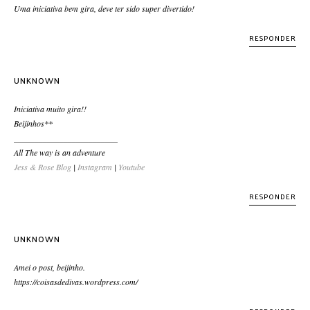
Uma iniciativa bem gira, deve ter sido super divertido!
RESPONDER
UNKNOWN
Iniciativa muito gira!!
Beijinhos**
_________________________
All The way is an adventure
Jess & Rose Blog
|
Instagram
|
Youtube
RESPONDER
UNKNOWN
Amei o post, beijinho.
https://coisasdedivas.wordpress.com/