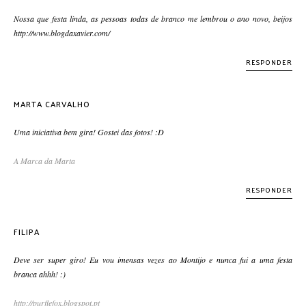
Nossa que festa linda, as pessoas todas de branco me lembrou o ano novo, beijos
http://www.blogdaxavier.com/
RESPONDER
MARTA CARVALHO
Uma iniciativa bem gira! Gostei das fotos! :D
A Marca da Marta
RESPONDER
FILIPA
Deve ser super giro! Eu vou imensas vezes ao Montijo e nunca fui a uma festa
branca ahhh! :)
http://purflefox.blogspot.pt