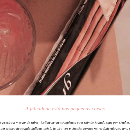
A felicidade está nas pequenas coisas
ês precisam mesmo de saber: facilmente me conquistam com salmão fumado (que por sinal e
 espaço de comida italiana, ooh la la, tiro-vos o chapéu, porque na verdade não sou uma fã