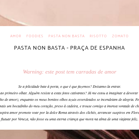
AMOR
FOODIES
PASTA NON BASTA
RISOTTO
ZOMATO
PASTA NON BASTA - PRAÇA DE ESPANHA
Warning: este post tem carradas de amor
Se a felicidade bate à porta, o que é que fazemos? Deixamo-la entrar.
o primeiro olhar. Alguém resiste a estas fotos cativantes? Já me estou a imaginar a devorar 
nho de amor), enquanto os meus bonitos olhos azuis-esverdeados se incendeiam de alegria. Fo
 mais um bocadinho do meu coração, preso à cadeira, e trouxe comigo a imensa vontade de ch
inspira amor prometo voar por la dolce Roma através dos clichés, arrancar suspiros em Flor
flutuar por Veneza, não fosse eu uma eterna criança que mora na alma de uma viajante feliz.