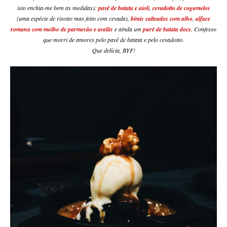
isto enchia-me bem as medidas):
pavê de batata e aioli
,
cevadotto de cogumelos
(uma espécie de risotto mas feito com cevada),
bimis salteados com alho
,
alface
romana com molho de parmesão e avelãs
e ainda um
puré de batata doce
. Confesso
que morri de amores pelo pavê de batata e pelo cevadotto.
Que delícia, BYF!