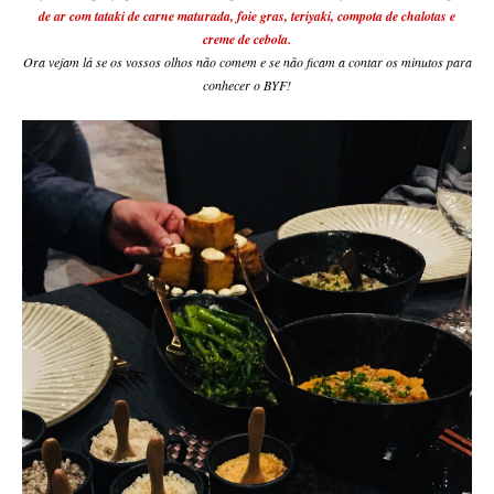
de ar com tataki de carne maturada, foie gras, teriyaki, compota de chalotas e
creme de cebola.
Ora vejam lá se os vossos olhos não comem e se não ficam a contar os minutos para
conhecer o BYF!