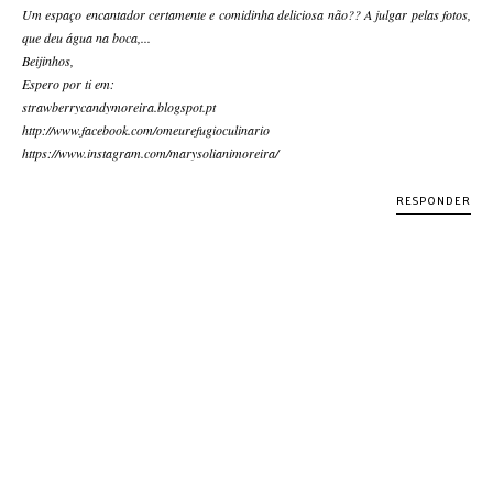
Um espaço encantador certamente e comidinha deliciosa não?? A julgar pelas fotos,
que deu água na boca,...
Beijinhos,
Espero por ti em:
strawberrycandymoreira.blogspot.pt
http://www.facebook.com/omeurefugioculinario
https://www.instagram.com/marysolianimoreira/
RESPONDER