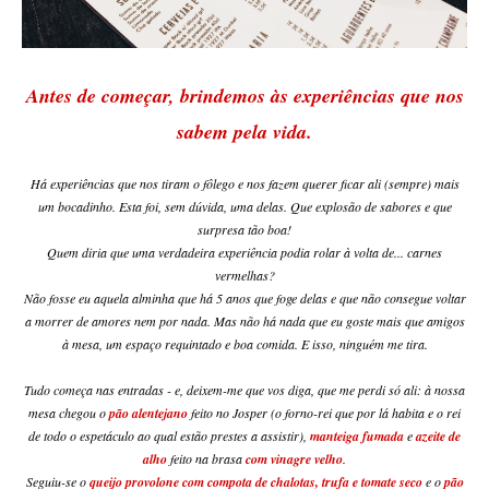
Antes de começar, brindemos às experiências que nos
sabem pela vida.
Há experiências que nos tiram o fôlego e nos fazem querer ficar ali (sempre) mais
um bocadinho. Esta foi, sem dúvida, uma delas. Que explosão de sabores e que
surpresa tão boa!
Quem diria que uma verdadeira experiência podia rolar à volta de... carnes
vermelhas?
Não fosse eu aquela alminha que há 5 anos que foge delas e que não consegue voltar
a morrer de amores nem por nada. Mas não há nada que eu goste mais que amigos
à mesa, um espaço requintado e boa comida. E isso, ninguém me tira.
Tudo começa nas entradas - e, deixem-me que vos diga, que me perdi só ali: à nossa
mesa chegou o
pão alentejano
feito no Josper (o forno-rei que por lá habita e o rei
de todo o espetáculo ao qual estão prestes a assistir),
manteiga fumada
e
azeite de
alho
feito na brasa
com vinagre velho
.
Seguiu-se o
queijo provolone com compota de chalotas, trufa e tomate seco
e o
pão