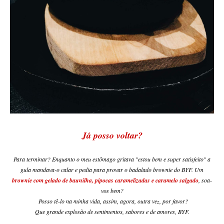
Já posso voltar?
Para terminar? Enquanto o meu estômago gritava "estou bem e super satisfeito" a
gula mandava-o calar e pedia para provar o badalado brownie do BYF. Um
brownie com gelado de baunilha, pipocas caramelizadas e caramelo salgado
, soa-
vos bem?
Posso tê-lo na minha vida, assim, agora, outra vez, por favor?
Que grande explosão de sentimentos, sabores e de amores, BYF.