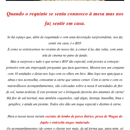
Quando o requinte se senta connosco à mesa mas nos
faz sentir em casa.
Se há espaço que, além de requintado e com uma decoração surpreendente, nos faz
sentir em casa, é o BYF.
É como se estivéssemos no recanto do nosso lar, a comer à luz das velas, com uma
tela de cinema no pano de fundo.
Mas a surpresa e tudo o que torna o BYF tão especial, está prestes a começar:
primeiro vem um empregado perguntar que faca queremos. Mostra-nos um conjunto
com 10 unidades e deixa-nos logo com os olhos em bico. Mas logo nos apazigua a
alma e nos aconselha, consoante a carne que vamos comer. Com a carne e com os
maravilhosos acompanhamentos, são colocadas sobre a mesa 8 variedades de flor
de sol, numa ardósia. E este promete ser o brinquedo favorito dos amantes de carne!
Há flor de sal normal, mas também cogumelos, café algas, laranja, baunilha, lima e
gengibre, e ainda um picante. Todos eles dão um toque especial e distinto à carne.
Para a nossa mesa vieram
secretos de lombo de porco ibérico
,
presa de Wagyu do
Japão
e
entrecôte angus maturado
.
Os acompanhamentos (de comer e chorar por mais, de tal forma que, para mim, só