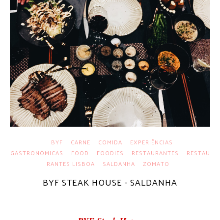
BYF
CARNE
COMIDA
EXPERIÊNCIAS
GASTRONÓMICAS
FOOD
FOODIES
RESTAURANTES
RESTAU
RANTES LISBOA
SALDANHA
ZOMATO
BYF STEAK HOUSE - SALDANHA