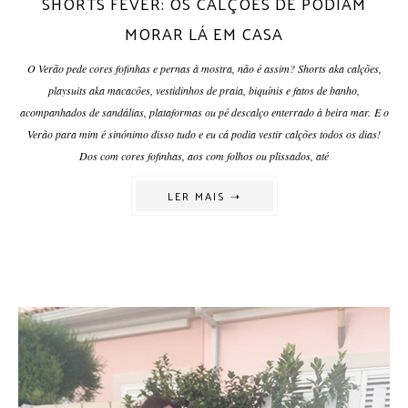
SHORTS FEVER: OS CALÇÕES DE PODIAM
MORAR LÁ EM CASA
O Verão pede cores fofinhas e pernas à mostra, não é assim? Shorts aka calções,
playsuits aka macacões, vestidinhos de praia, biquínis e fatos de banho,
acompanhados de sandálias, plataformas ou pé descalço enterrado à beira mar. E o
Verão para mim é sinónimo disso tudo e eu cá podia vestir calções todos os dias!
Dos com cores fofinhas, aos com folhos ou plissados, até
LER MAIS ➝