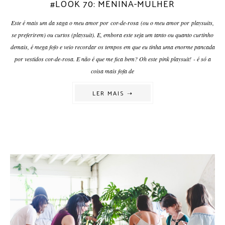
#LOOK 70: MENINA-MULHER
Este é mais um da saga o meu amor por cor-de-rosa (ou o meu amor por playsuits,
se preferirem) ou curtos (playsuit). E, embora este seja um tanto ou quanto curtinho
demais, é mega fofo e veio recordar os tempos em que eu tinha uma enorme pancada
por vestidos cor-de-rosa. E não é que me fica bem? Oh este pink playsuit! - é só a
coisa mais fofa de
LER MAIS ➝