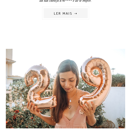
da tua cabeça à m**** e de te impor.
LER MAIS ➝