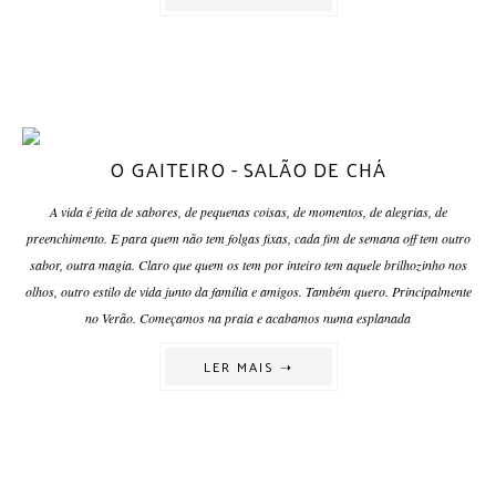
O GAITEIRO - SALÃO DE CHÁ
A vida é feita de sabores, de pequenas coisas, de momentos, de alegrias, de
preenchimento. E para quem não tem folgas fixas, cada fim de semana off tem outro
sabor, outra magia. Claro que quem os tem por inteiro tem aquele brilhozinho nos
olhos, outro estilo de vida junto da família e amigos. Também quero. Principalmente
no Verão. Começamos na praia e acabamos numa esplanada
LER MAIS ➝