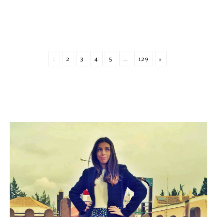
1
2
3
4
5
...
129
»