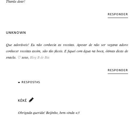
Thanks dear!
RESPONDER
UNKNOWN
Que adoráveis! Eu não conhecia as receitas. Apesar de não ser vegana adoro
conhecer receitas assim, são tão fáceis. E fiquei com água na boca, ótimas dicas de
snacks. ♡ xoxo,
Blog B de Bia
RESPONDER
RESPOSTAS
KÉKÉ
Obrigada querida! Beijinho, bem-vinda <3