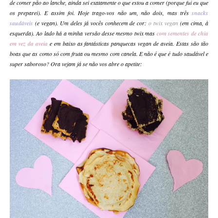
de comer pão ao lanche, ainda sei exatamente o que estou a comer (porque fui eu que
os preparei). E assim foi. Hoje trago-vos não um, não dois, mas três
snacks
saudáveis
(e vegan). Um deles já vocês conhecem de cor:
o twix vegan
(em cima, à
esquerda). Ao lado há a minha versão desse mesmo twix mas
com sementes de chia
em vez da aveia
e em baixo as fantásticas panquecas vegan de aveia. Estas são tão
boas que as como só com fruta ou mesmo com canela. E não é que é tudo saudável e
super saboroso? Ora vejam já se não vos abre o apetite: