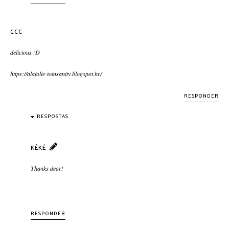
CCC
delicious :D
https://alafolie-toinsanity.blogspot.hr/
RESPONDER
RESPOSTAS
KÉKÉ
Thanks dear!
RESPONDER