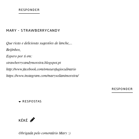
RESPONDER
MARY - STRAWBERRYCANDY
Que ricas e deliciosas sugestões de lanche,...
Beijinhos,
Espero por ti em:
strawberrycandymoreira.blogspot.pt
http://www.facebook.com/omeurefugioculinario
https://www.instagram.com/marysolianimoreira/
RESPONDER
RESPOSTAS
KÉKÉ
Obrigada pelo comentário Mary :)