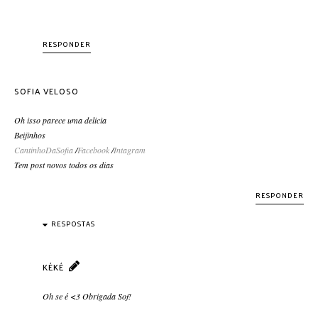
RESPONDER
SOFIA VELOSO
Oh isso parece uma delicia
Beijinhos
CantinhoDaSofia
/
Facebook
/
Intagram
Tem post novos todos os dias
RESPONDER
RESPOSTAS
KÉKÉ
Oh se é <3 Obrigada Sof!