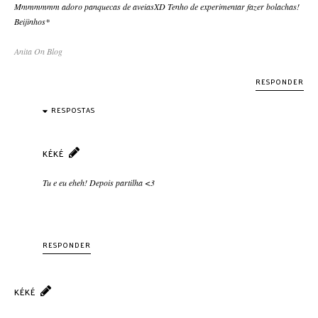
Mmmmmmm adoro panquecas de aveiasXD Tenho de experimentar fazer bolachas!
Beijinhos*
Anita On Blog
RESPONDER
RESPOSTAS
KÉKÉ
Tu e eu eheh! Depois partilha <3
RESPONDER
KÉKÉ