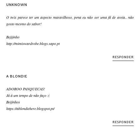
UNKNOWN
O twix parece ter um aspecto maravilhoso, pena eu não ser uma fã de aveia.. não
gosto mesmo do sabor!
Bejijinho
http://mimiswardrobe.blogs.sapo.pt
RESPONDER
A BLONDIE
ADOROO PANQUECAS!
Já á um tempo de não faço :(
Beijinhos
https://ablondiehere.blogspot.pt/
RESPONDER