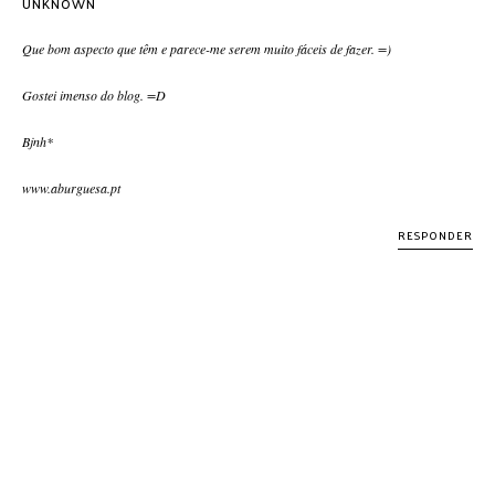
UNKNOWN
Que bom aspecto que têm e parece-me serem muito fáceis de fazer. =)
Gostei imenso do blog. =D
Bjnh*
www.aburguesa.pt
RESPONDER