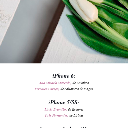
iPhone 6:
Ana Micaela Marcedo,
de Coimbra
Verónica Caraça,
de Salvaterra de Magos
iPhone 5/5S:
Lúcia Brandão,
de Esmoriz
Inês Fernandes,
de Lisboa