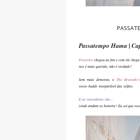
PASSAT
Passatempo Hama | Ca
Fevereiro
chegou ao fim e com ele chega
nos é mais querido,
não é verdade?
Sem mais demoras,
o
The Brunette'
vosso
buddy
inseparável das
selfies.
E as vencedoras são...
(onde andam os homens? Eu sei que vocês