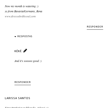
Now my month is watering :)
xx from Bavaria/Germany, Rena
www.dressedwithsoul.com
RESPONDER
RESPOSTAS
KÉKÉ
And it's sooooo good :)
RESPONDER
LARISSA SANTOS
Uma fantástica publicação. Adorei :))