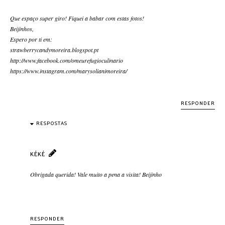
Que espaço super giro! Fiquei a babar com estas fotos!
Beijinhos,
Espero por ti em:
strawberrycandymoreira.blogspot.pt
http://www.facebook.com/omeurefugioculinario
https://www.instagram.com/marysolianimoreira/
RESPONDER
RESPOSTAS
KÉKÉ
Obrigada querida! Vale muito a pena a visita! Beijinho
RESPONDER