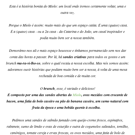
Esta é a história bonita do Miolo: um local onde iremos certamente voltar, uma e
outra vez.
Porque o Miolo é assim: muito mais do que um espaço catita. É uma (quase) casa.
É a (quase) casa - ou a 2a casa - da Catarina e do João, um casal inspirador e
podia muito bem ser a nossa também.
Demorámo-nos ali e mais espaço houvesse e tínhamos permanecido sem nos dar
conta das horas a passar. Por lá, há
sandes criativas
para todos os gostos e um
brunch
ma-ra-vi-lho-so
, sobre o qual recaiu a nossa escolha. Mas nós somos assim:
adoramos ouvir histórias que podiam muito bem ser a nossa, à volta de uma mesa
recheada de boa comida e de muita cor.
O
brunch
, esse, é variado e delicioso!
É composto por uma das sandes abertas do
Miolo
, ovos mexidos com crocante de
bacon, uma fatia de bolo caseiro ou pão de banana caseiro, um sumo natural com
fruta da época e uma bebida quente à escolha.
Pedimos uma sandes de salmão fumado com queijo-creme fresco, espinafres,
rabanete, sumo de limão e ovas de esturjão e outra de cogumelos salteados, tomilho,
canónigos, tomate cereja e ervas frescas, os ovos mexidos, uma fatia de bolo de