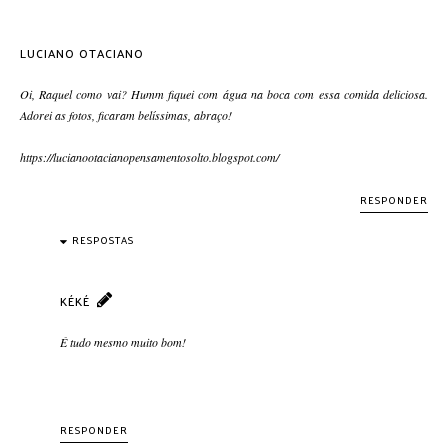
LUCIANO OTACIANO
Oi, Raquel como vai? Humm fiquei com água na boca com essa comida deliciosa.
Adorei as fotos, ficaram belíssimas, abraço!
https://lucianootacianopensamentosolto.blogspot.com/
RESPONDER
RESPOSTAS
KÉKÉ
É tudo mesmo muito bom!
RESPONDER