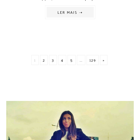
LER MAIS ➝
1
2
3
4
5
...
129
»